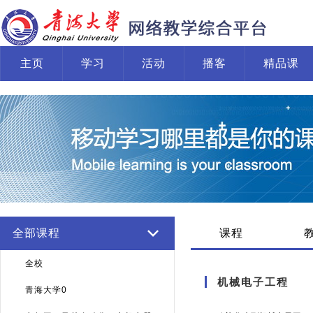
主页
学习
活动
播客
精品课
全部课程
课程
全校
机械电子工程
青海大学0