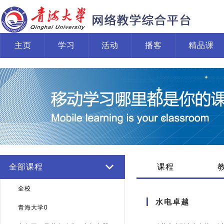
主页
学习
活动
播客
精品课
全部课程
课程
全校
水电卓越
青海大学0