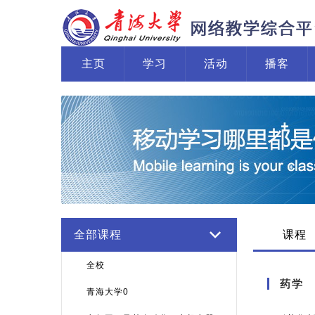
主页
学习
活动
播客
全部课程
课程
全校
药学
青海大学0