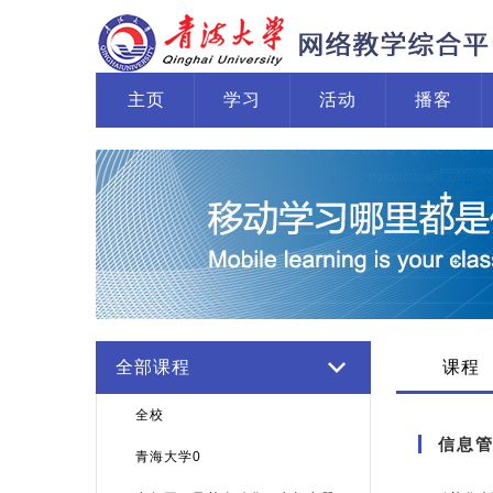
主页
学习
活动
播客
全部课程
课程
全校
信息
青海大学0