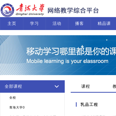
主页
学习
活动
播客
精品课
全部课程
课程
全校
乳品工程
青海大学0