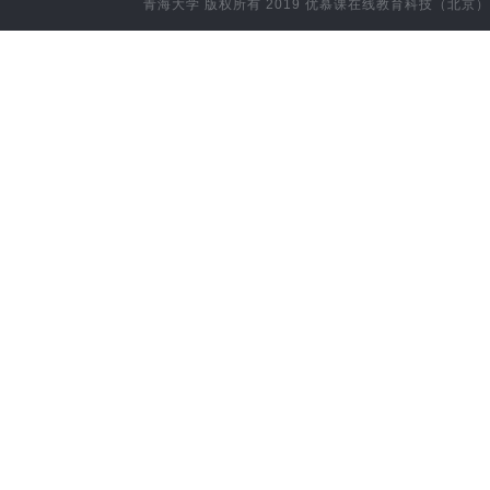
青海大学
版权所有 2019
优慕课在线教育科技（北京）
计算机科学与技术(信息技术与应用方向)
藏医（村医专科）
藏医（高职）
附属企业
空
应用化学
材料类
新能源材料与器件
农业水利工程
环境生态工程
动物药学
林学类
康复治疗学
预防医学
药学
中药学