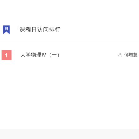
课程日访问排行
大学物理Ⅳ（一）
邹增慧