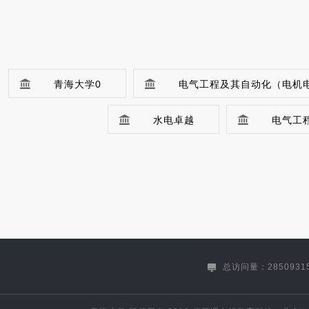
青海大学0
电气工程及其自动化（电机
水电卓越
电气工
机械设计制造及其自动化(机械电子工程方
材料科学与工程（能源开发与利用方向）
冶金工程(卓越工程师)
土木工程（建筑工程方向）（专升本）
总访问量：2850931
生物技术（生物制药方向）