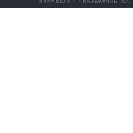
青海大学
版权所有 2019
优慕课在线教育科技（北京）
计算机科学与技术(信息技术与应用方向)
藏医（村医专科）
藏医（高职）
附属企业
空
应用化学
材料类
新能源材料与器件
农业水利工程
环境生态工程
动物药学
林学类
康复治疗学
预防医学
药学
中药学