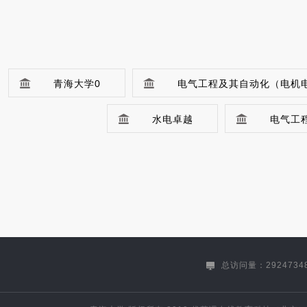
青海大学0
电气工程及其自动化（电机
水电卓越
电气工
机械设计制造及其自动化(机械电子工程方
材料科学与工程（能源开发与利用方向）
冶金工程(卓越工程师)
土木工程（建筑工程方向）（专升本）
总访问量：2924734
生物技术（生物制药方向）