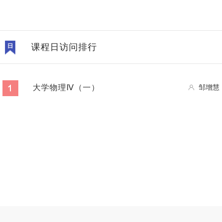
课程日访问排行
大学物理Ⅳ（一）
邹增慧