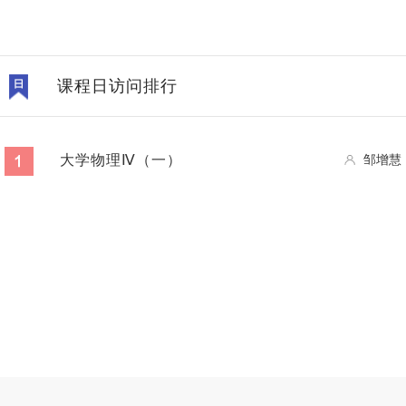
课程日访问排行
大学物理Ⅳ（一）
邹增慧