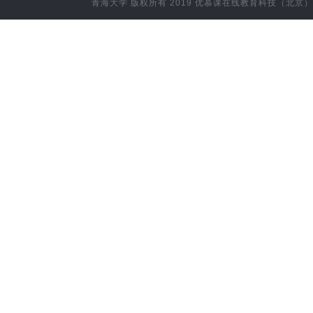
青海大学
版权所有 2019
优慕课在线教育科技（北京）
计算机科学与技术(信息技术与应用方向)
藏医（村医专科）
藏医（高职）
附属企业
空
应用化学
材料类
新能源材料与器件
农业水利工程
环境生态工程
动物药学
林学类
康复治疗学
预防医学
药学
中药学