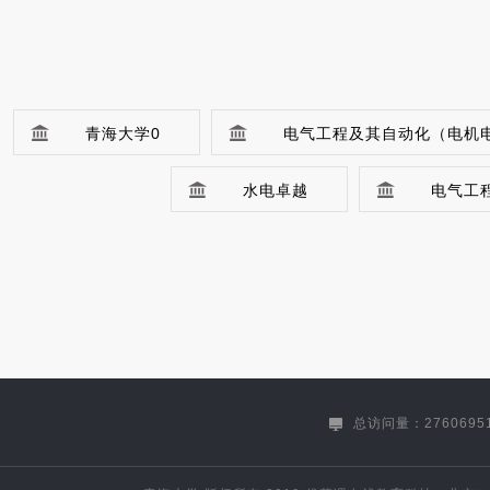
青海大学0
电气工程及其自动化（电机
水电卓越
电气工
机械设计制造及其自动化(机械电子工程方
材料科学与工程（能源开发与利用方向）
冶金工程(卓越工程师)
土木工程（建筑工程方向）（专升本）
总访问量：2760695
生物技术（生物制药方向）