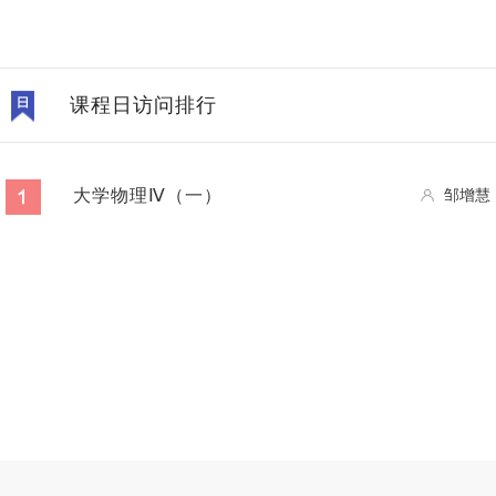
课程日访问排行
大学物理Ⅳ（一）
邹增慧