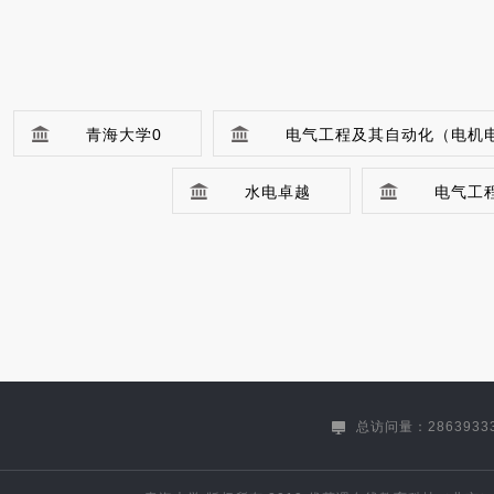
青海大学0
电气工程及其自动化（电机
水电卓越
电气工
机械设计制造及其自动化(机械电子工程方
材料科学与工程（能源开发与利用方向）
冶金工程(卓越工程师)
土木工程（建筑工程方向）（专升本）
总访问量：2863933
生物技术（生物制药方向）