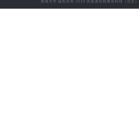
青海大学
版权所有 2019
优慕课在线教育科技（北京）
计算机科学与技术(信息技术与应用方向)
藏医（村医专科）
藏医（高职）
附属企业
空
应用化学
材料类
新能源材料与器件
农业水利工程
环境生态工程
动物药学
林学类
康复治疗学
预防医学
药学
中药学