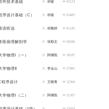
软件技术基础
祁俊
65123
程序设计基础（C）
祁俊
63483
英语听说
祁雅婷
61545
兽医病理解剖学
张勤文
60586
大学物理Ⅰ（一）
阿继凯
38187
大学物理Ⅱ
李会山
37981
C程序设计
王晓青
32304
大学物理Ⅰ（二）
阿继凯
31307
程序设计基础（VB）
25934