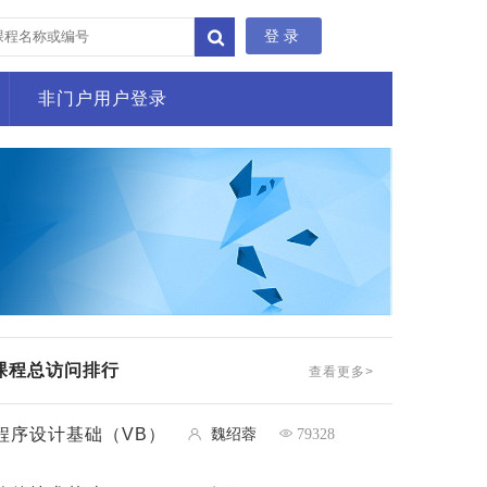
登录
非门户用户登录
课程总访问排行
查看更多>
程序设计基础（VB）
魏绍蓉
79328