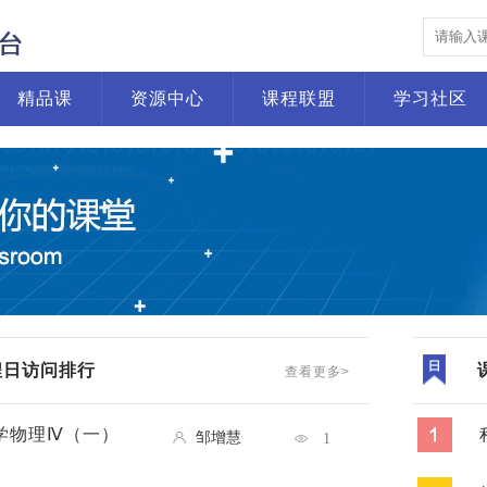
精品课
资源中心
课程联盟
学习社区
程日访问排行
查看更多>
学物理Ⅳ（一）
邹增慧
1