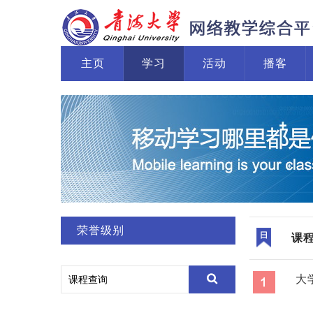
主页
学习
活动
播客
荣誉级别
课
大