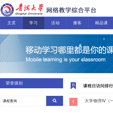
主页
学习
活动
播客
精品课
荣誉级别
课程日访问排
大学物理Ⅳ（