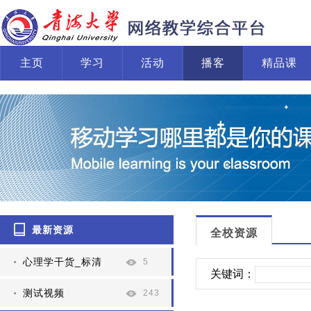
主页
学习
活动
播客
精品课
最新资源
全校资源
心理学干货_标清
5
关键词：
测试视频
243