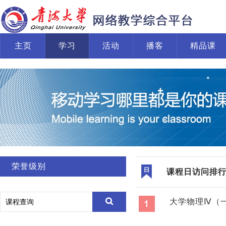
主页
学习
活动
播客
精品课
荣誉级别
课程日访问排
大学物理Ⅳ（