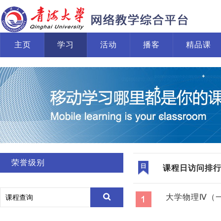
主页
学习
活动
播客
精品课
荣誉级别
课程日访问排
大学物理Ⅳ（